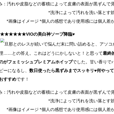
ずみ：汚れや皮脂などの蓄積によって皮膚の表面が黒ずんで
*洗浄によって汚れを洗い落とす
*画像はイメージ *個人の感想であり使用感には個人差
★★★★★★
VIOの美白神ソープ降臨♥
旦那とのレスが続いて悩んだ末に問い詰めると、アソコ
理……との答え。これはどうにかしないと！と思って
最終
のがフェミッシュプレミアムホイップ
でした。甘い香りで
ピーになるし、
数日使ったら黒ずみまでスッキリ♥何やっ
おすすめ
です！
ずみ：汚れや皮脂などの蓄積によって皮膚の表面が黒ずんで
*洗浄によって汚れを洗い落とす
*画像はイメージ *個人の感想であり使用感には個人差