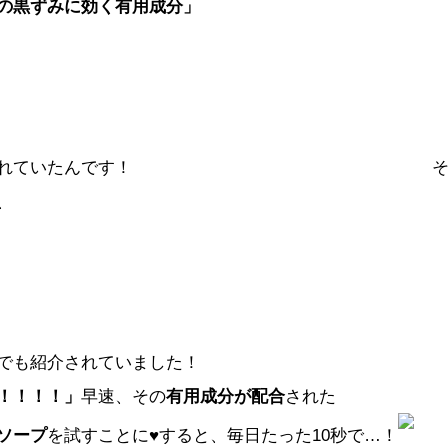
の黒ずみに効く有用成分」
れていたんです！
、
でも紹介されていました！
！！！！」
早速、その
有用成分が配合
された
ソープ
を試すことに♥すると、毎日たった
10秒
で…！