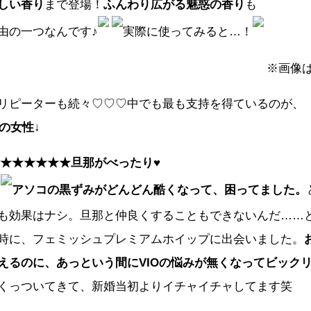
しい香り
まで登場！
ふんわり広がる魅惑の香り
も
由の一つなんです♪
実際に使ってみると…！
※画像
リピーターも続々♡♡♡
中でも最も支持を得ているのが、
代の女性↓
★★★★★★
旦那がべったり♥
アソコの黒ずみがどんどん酷くなって、困ってました。
も効果はナシ。旦那と仲良くすることもできないんだ……
時に、フェミッシュプレミアムホイップに出会いました。
えるのに、あっという間にVIOの悩みが無くなってビック
くっついてきて、新婚当初よりイチャイチャしてます笑