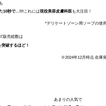
も
た
10秒
で…!!!
これには
現役美容皮膚科医
も大注目！
*デリケートゾーン用ソープの使
ズ販売総数は
を突破するほど！
※2024年12月時点 在
あまりの人気で