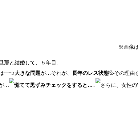
※画像
旦那と結婚して、５年目。
は一つ
大きな問題
が…それが、
長年のレス状態
💦その理由
が…
慌てて黒ずみチェックをすると…↓
さらに、女性のV