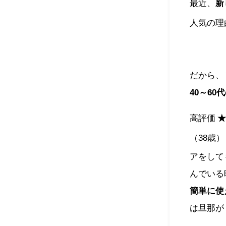
最近、
新
人気の理
だから、
40～60
高評価
★
（38歳）
アをして
んでいる
簡単に使
は旦那が