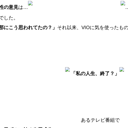
性の意見
は…
でした。
那にこう思われてたの？」
それ以来、VIOに気を使ったも
「私の人生、終了？」
あるテレビ番組で