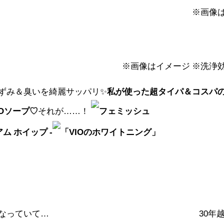
※画像
※画像はイメージ ※洗浄
ずみ＆臭いを綺麗サッパリ✨
私が使った超タイパ＆コスパ
IOソープ♡
それが……！
フェミッシュ
アム ホイップ -
「VIOのホワイトニング」
なっていて…
30年