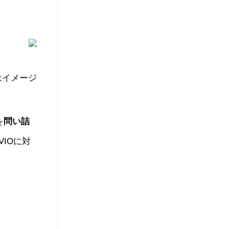
はイメージ
を
問い詰
IOに対