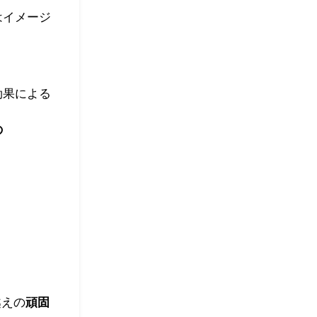
はイメージ
効果による
の
越えの
頑固