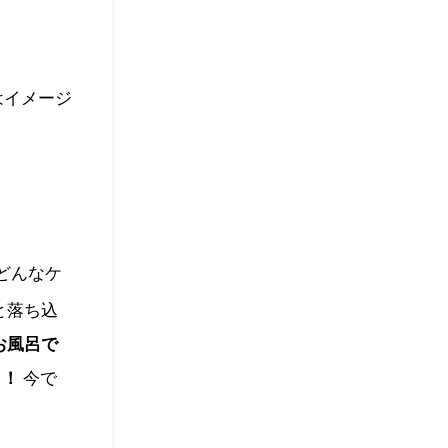
はイメージ
どんなケ
と落ち込
お風呂で
リ！
今で