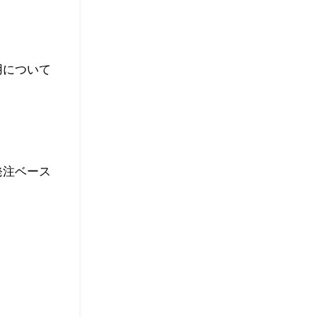
用について
庫発注ベース