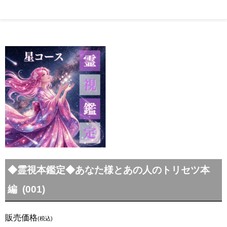
◆霊視本鑑定◆あなた様とあの人のトリセツ本
編 (001)
販売価格
(税込)