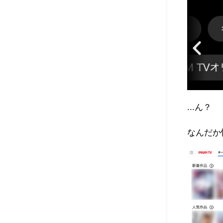
...ん？
なんだか