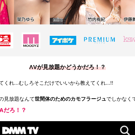
ΛVが見放題かどうかだろ！？
くれ...むしろそこだけでいいから教えてくれ...!!
の見放題なんて
世間体のためのカモフラージュ
でしかなく
ZAだろ！？