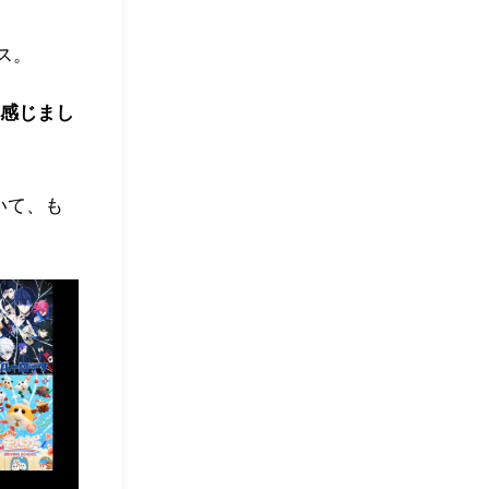
ス。
感じまし
いて、も