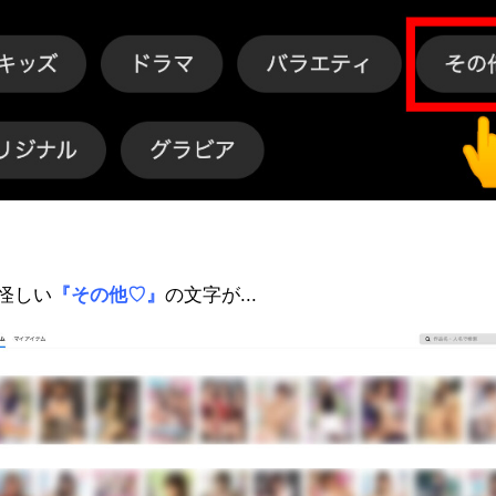
怪しい
『その他♡』
の文字が...